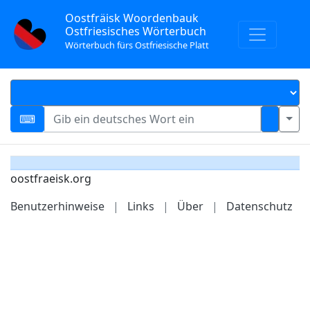
Oostfräisk Woordenbauk
Ostfriesisches Wörterbuch
Wörterbuch fürs Ostfriesische Platt
oostfraeisk.org
Benutzerhinweise
|
Links
|
Über
|
Datenschutz