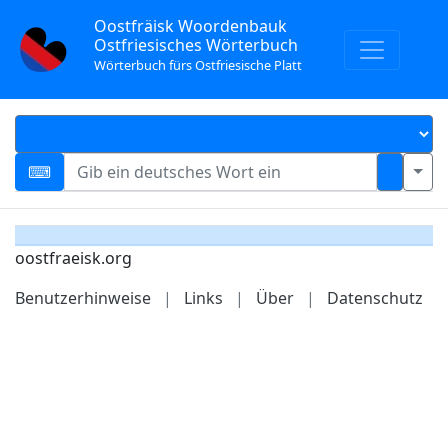
Oostfräisk Woordenbauk
Ostfriesisches Wörterbuch
Wörterbuch fürs Ostfriesische Platt
oostfraeisk.org
Benutzerhinweise
|
Links
|
Über
|
Datenschutz