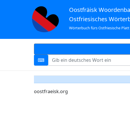
Oostfräisk Woordenb
Ostfriesisches Wörter
Wörterbuch fürs Ostfriesische Platt
oostfraeisk.org