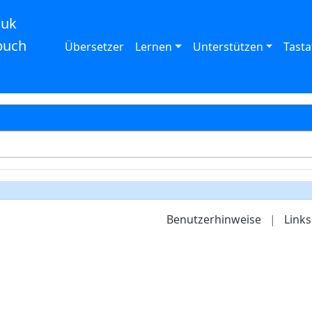
auk
buch
Übersetzer
Lernen
Unterstützen
Tasta
Benutzerhinweise
|
Links