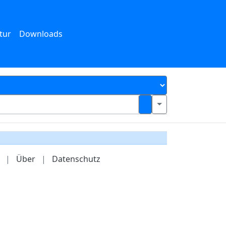
tur
Downloads
|
Über
|
Datenschutz