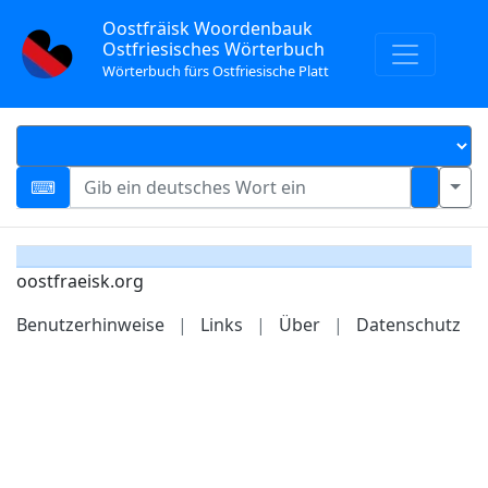
Oostfräisk Woordenbauk
Ostfriesisches Wörterbuch
Wörterbuch fürs Ostfriesische Platt
oostfraeisk.org
Benutzerhinweise
|
Links
|
Über
|
Datenschutz