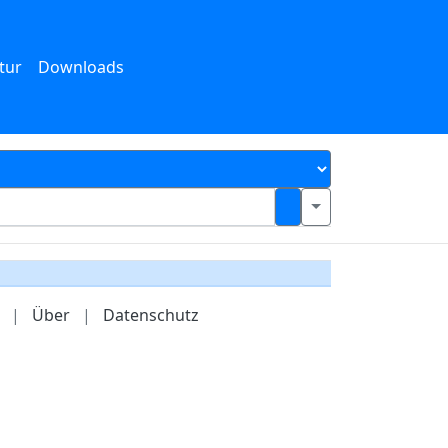
tur
Downloads
|
Über
|
Datenschutz