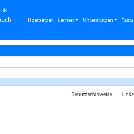
auk
buch
Übersetzer
Lernen
Unterstützen
Tasta
Benutzerhinweise
|
Links