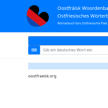
Oostfräisk Woordenb
Ostfriesisches Wörter
Wörterbuch fürs Ostfriesische Platt
oostfraeisk.org