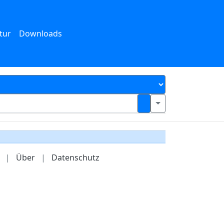
tur
Downloads
|
Über
|
Datenschutz