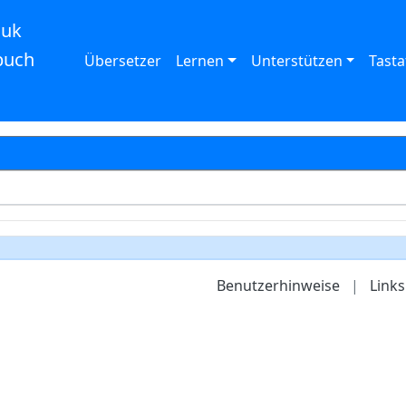
auk
buch
Übersetzer
Lernen
Unterstützen
Tasta
Benutzerhinweise
|
Links