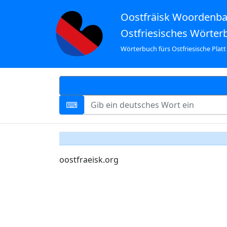
Oostfräisk Woordenb
Ostfriesisches Wörter
Wörterbuch fürs Ostfriesische Platt
oostfraeisk.org