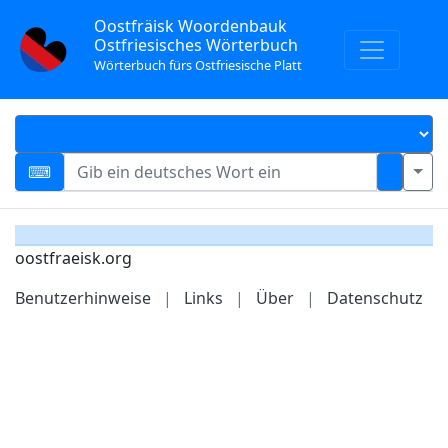
Oostfräisk Woordenbauk
Ostfriesisches Wörterbuch
Wörterbuch fürs Ostfriesische Platt
oostfraeisk.org
Benutzerhinweise
|
Links
|
Über
|
Datenschutz