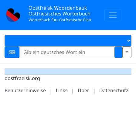
Oostfräisk Woordenbauk
Ostfriesisches Wörterbuch
Wörterbuch fürs Ostfriesische Platt
oostfraeisk.org
Benutzerhinweise
|
Links
|
Über
|
Datenschutz