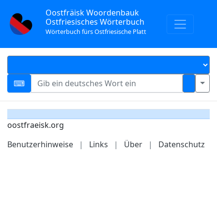
Oostfräisk Woordenbauk
Ostfriesisches Wörterbuch
Wörterbuch fürs Ostfriesische Platt
oostfraeisk.org
Benutzerhinweise
|
Links
|
Über
|
Datenschutz