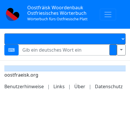
Oostfräisk Woordenbauk
Ostfriesisches Wörterbuch
Wörterbuch fürs Ostfriesische Platt
oostfraeisk.org
Benutzerhinweise
|
Links
|
Über
|
Datenschutz