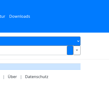
tur
Downloads
|
Über
|
Datenschutz