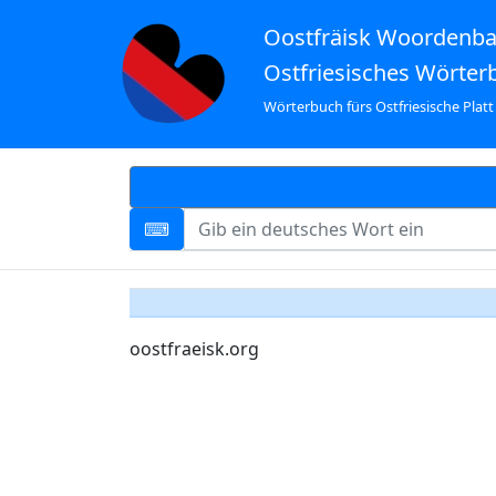
Oostfräisk Woordenb
Ostfriesisches Wörter
Wörterbuch fürs Ostfriesische Platt
oostfraeisk.org