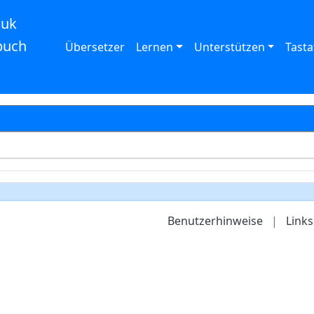
auk
buch
Übersetzer
Lernen
Unterstützen
Tasta
Benutzerhinweise
|
Links