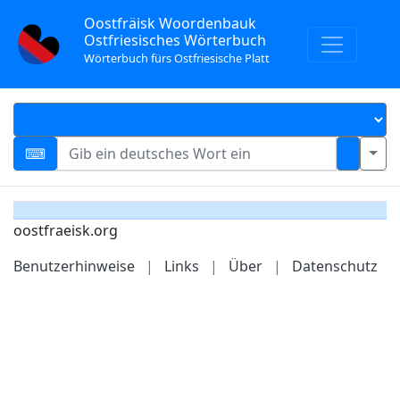
Oostfräisk Woordenbauk
Ostfriesisches Wörterbuch
Wörterbuch fürs Ostfriesische Platt
oostfraeisk.org
Benutzerhinweise
|
Links
|
Über
|
Datenschutz