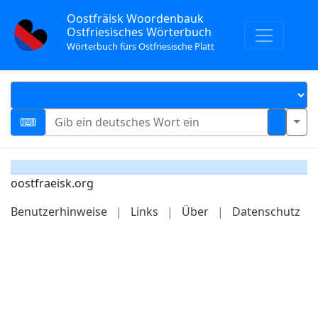
Oostfräisk Woordenbauk
Ostfriesisches Wörterbuch
Wörterbuch fürs Ostfriesische Platt
oostfraeisk.org
Benutzerhinweise
|
Links
|
Über
|
Datenschutz