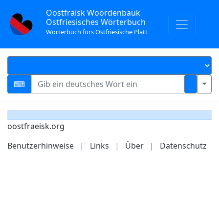
Oostfräisk Woordenbauk
Ostfriesisches Wörterbuch
Wörterbuch fürs Ostfriesische Platt
oostfraeisk.org
Benutzerhinweise
|
Links
|
Über
|
Datenschutz