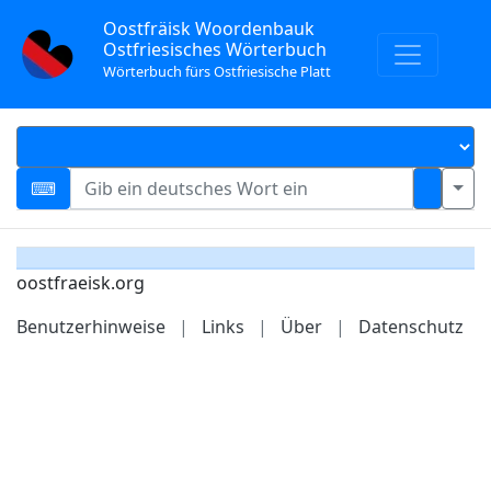
Oostfräisk Woordenbauk
Ostfriesisches Wörterbuch
Wörterbuch fürs Ostfriesische Platt
oostfraeisk.org
Benutzerhinweise
|
Links
|
Über
|
Datenschutz