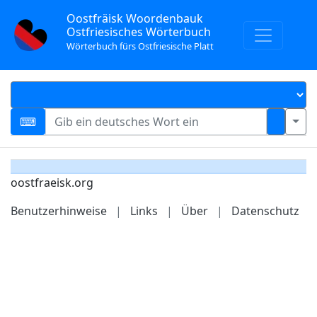
Oostfräisk Woordenbauk
Ostfriesisches Wörterbuch
Wörterbuch fürs Ostfriesische Platt
oostfraeisk.org
Benutzerhinweise
|
Links
|
Über
|
Datenschutz