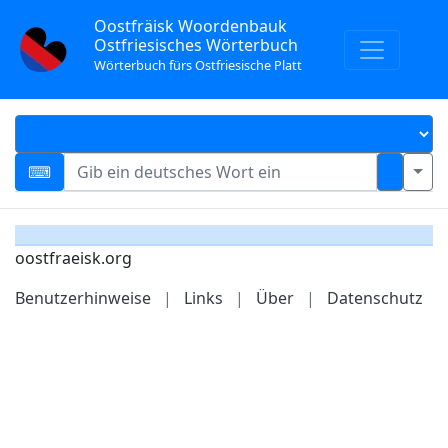
Oostfräisk Woordenbauk
Ostfriesisches Wörterbuch
Wörterbuch fürs Ostfriesische Platt
oostfraeisk.org
Benutzerhinweise
|
Links
|
Über
|
Datenschutz