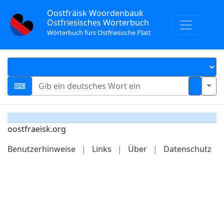
Oostfräisk Woordenbauk
Ostfriesisches Wörterbuch
Wörterbuch fürs Ostfriesische Platt
oostfraeisk.org
Benutzerhinweise
|
Links
|
Über
|
Datenschutz