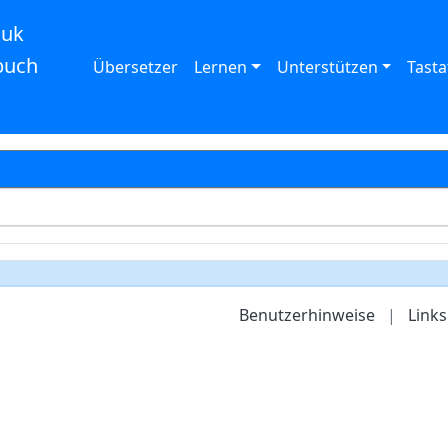
auk
buch
Übersetzer
Lernen
Unterstützen
Tasta
Benutzerhinweise
|
Links