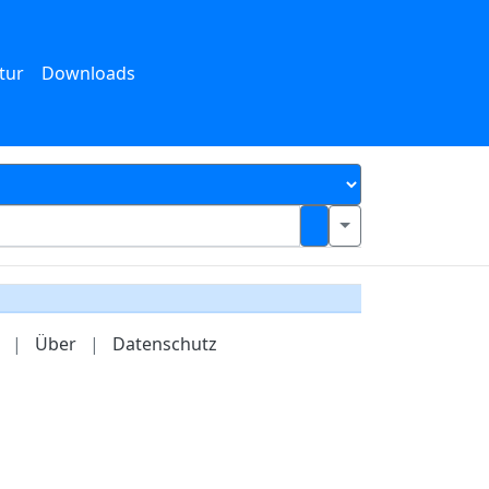
tur
Downloads
|
Über
|
Datenschutz