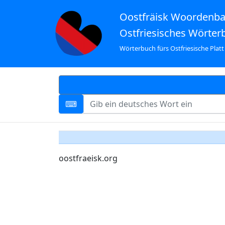
Oostfräisk Woordenb
Ostfriesisches Wörter
Wörterbuch fürs Ostfriesische Platt
oostfraeisk.org