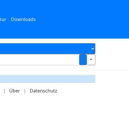
tur
Downloads
|
Über
|
Datenschutz