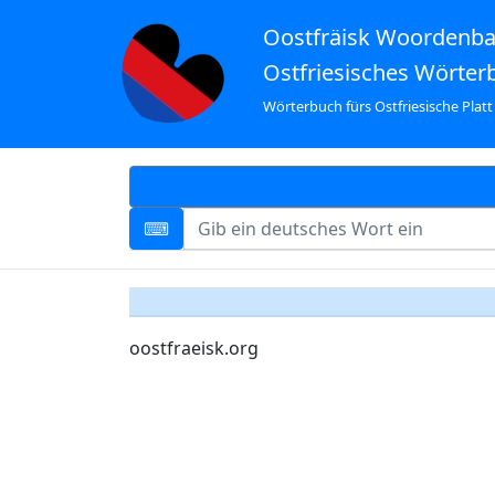
Oostfräisk Woordenb
Ostfriesisches Wörter
Wörterbuch fürs Ostfriesische Platt
oostfraeisk.org