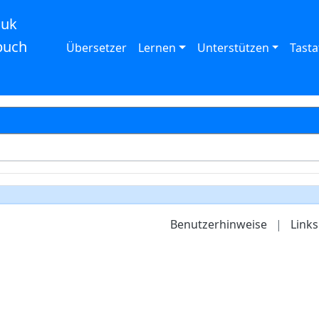
auk
buch
Übersetzer
Lernen
Unterstützen
Tasta
Benutzerhinweise
|
Links