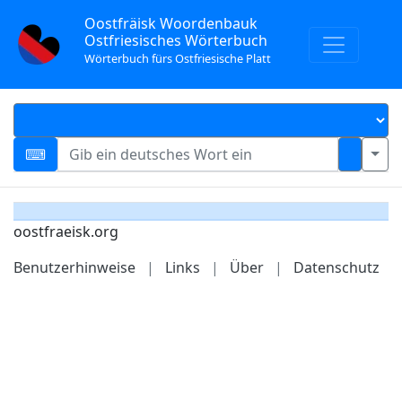
Oostfräisk Woordenbauk
Ostfriesisches Wörterbuch
Wörterbuch fürs Ostfriesische Platt
oostfraeisk.org
Benutzerhinweise
|
Links
|
Über
|
Datenschutz