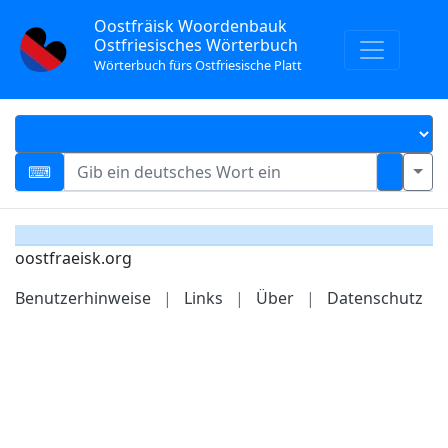
Oostfräisk Woordenbauk
Ostfriesisches Wörterbuch
Wörterbuch fürs Ostfriesische Platt
oostfraeisk.org
Benutzerhinweise
|
Links
|
Über
|
Datenschutz