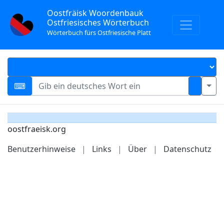
Oostfräisk Woordenbauk
Ostfriesisches Wörterbuch
Wörterbuch fürs Ostfriesische Platt
oostfraeisk.org
Benutzerhinweise
|
Links
|
Über
|
Datenschutz