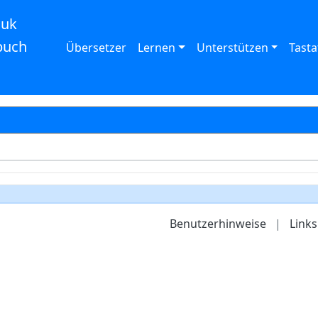
auk
buch
Übersetzer
Lernen
Unterstützen
Tasta
Benutzerhinweise
|
Links