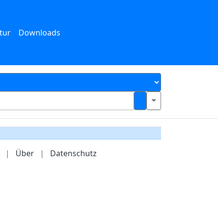
tur
Downloads
|
Über
|
Datenschutz