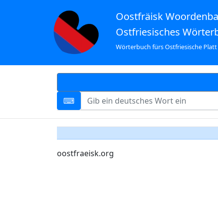
Oostfräisk Woordenb
Ostfriesisches Wörter
Wörterbuch fürs Ostfriesische Platt
oostfraeisk.org