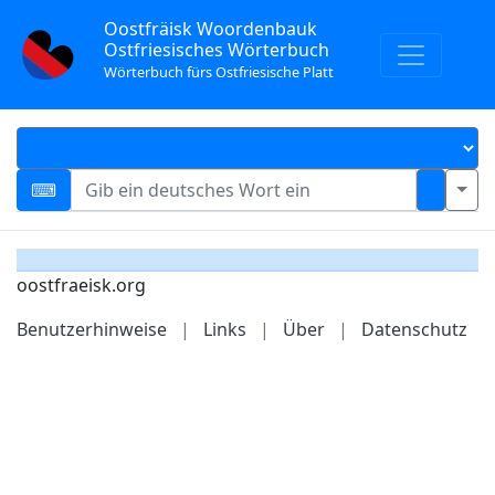
Oostfräisk Woordenbauk
Ostfriesisches Wörterbuch
Wörterbuch fürs Ostfriesische Platt
oostfraeisk.org
Benutzerhinweise
|
Links
|
Über
|
Datenschutz