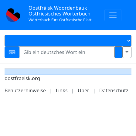
Oostfräisk Woordenbauk
Ostfriesisches Wörterbuch
Wörterbuch fürs Ostfriesische Platt
oostfraeisk.org
Benutzerhinweise
|
Links
|
Über
|
Datenschutz