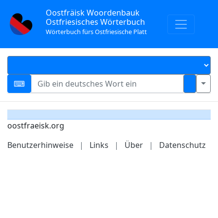
Oostfräisk Woordenbauk
Ostfriesisches Wörterbuch
Wörterbuch fürs Ostfriesische Platt
oostfraeisk.org
Benutzerhinweise
|
Links
|
Über
|
Datenschutz