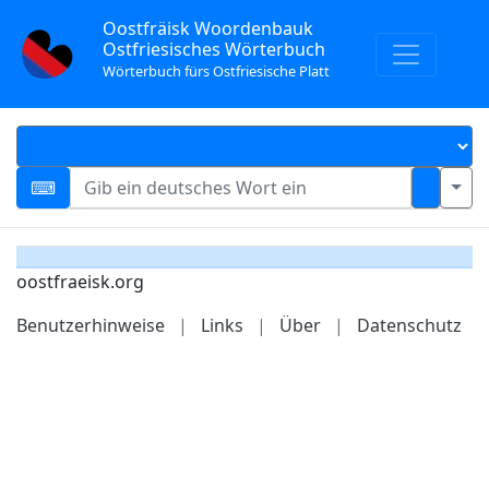
Oostfräisk Woordenbauk
Ostfriesisches Wörterbuch
Wörterbuch fürs Ostfriesische Platt
oostfraeisk.org
Benutzerhinweise
|
Links
|
Über
|
Datenschutz