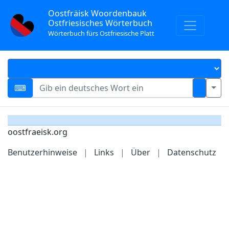
Oostfräisk Woordenbauk
Ostfriesisches Wörterbuch
Wörterbuch fürs Ostfriesische Platt
oostfraeisk.org
Benutzerhinweise
|
Links
|
Über
|
Datenschutz