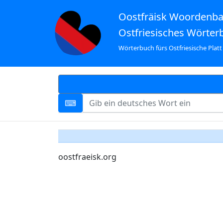
Oostfräisk Woordenb
Ostfriesisches Wörter
Wörterbuch fürs Ostfriesische Platt
oostfraeisk.org