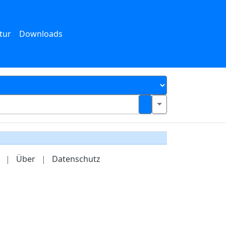
tur
Downloads
|
Über
|
Datenschutz