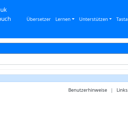
auk
buch
Übersetzer
Lernen
Unterstützen
Tasta
Benutzerhinweise
|
Links