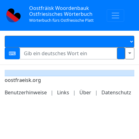
Oostfräisk Woordenbauk
Ostfriesisches Wörterbuch
Wörterbuch fürs Ostfriesische Platt
oostfraeisk.org
Benutzerhinweise
|
Links
|
Über
|
Datenschutz