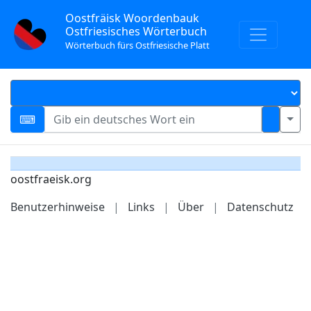
Oostfräisk Woordenbauk
Ostfriesisches Wörterbuch
Wörterbuch fürs Ostfriesische Platt
oostfraeisk.org
Benutzerhinweise
|
Links
|
Über
|
Datenschutz