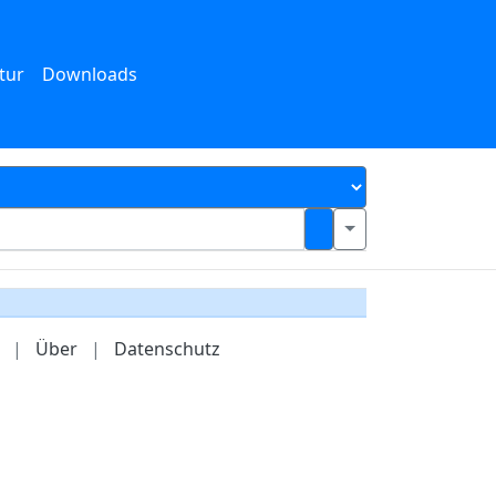
tur
Downloads
|
Über
|
Datenschutz