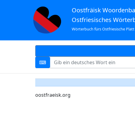
Oostfräisk Woordenb
Ostfriesisches Wörter
Wörterbuch fürs Ostfriesische Platt
oostfraeisk.org