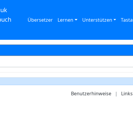
auk
buch
Übersetzer
Lernen
Unterstützen
Tasta
Benutzerhinweise
|
Links