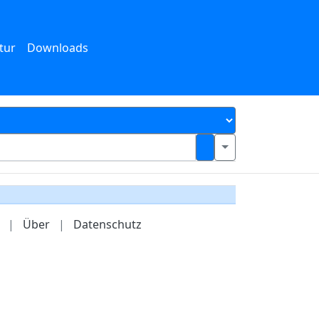
tur
Downloads
|
Über
|
Datenschutz