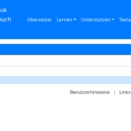
auk
buch
Übersetzer
Lernen
Unterstützen
Tasta
Benutzerhinweise
|
Links