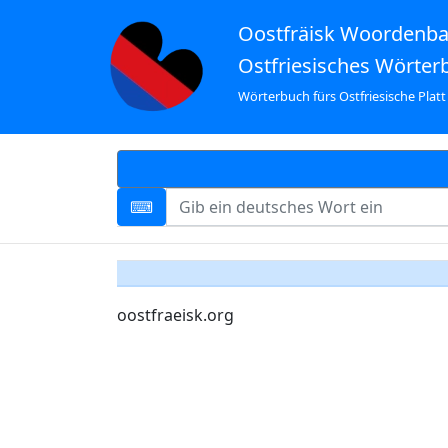
Oostfräisk Woordenb
Ostfriesisches Wörter
Wörterbuch fürs Ostfriesische Platt
oostfraeisk.org