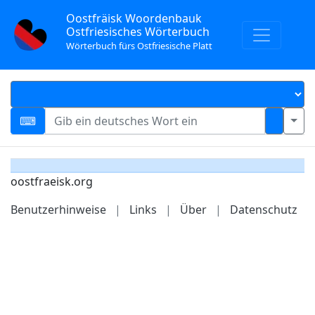
Oostfräisk Woordenbauk
Ostfriesisches Wörterbuch
Wörterbuch fürs Ostfriesische Platt
oostfraeisk.org
Benutzerhinweise
|
Links
|
Über
|
Datenschutz