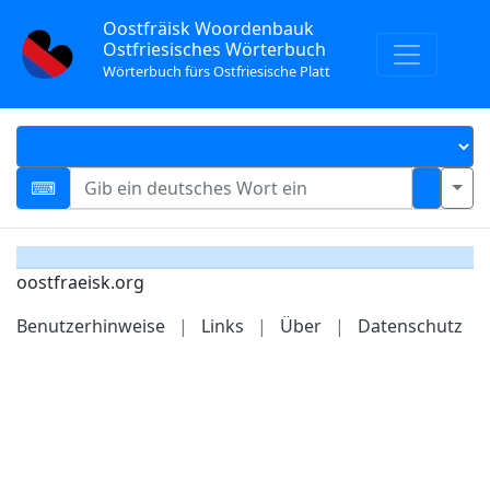
Oostfräisk Woordenbauk
Ostfriesisches Wörterbuch
Wörterbuch fürs Ostfriesische Platt
oostfraeisk.org
Benutzerhinweise
|
Links
|
Über
|
Datenschutz