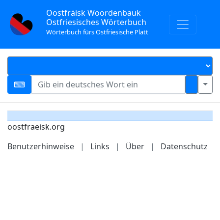
Oostfräisk Woordenbauk
Ostfriesisches Wörterbuch
Wörterbuch fürs Ostfriesische Platt
oostfraeisk.org
Benutzerhinweise
|
Links
|
Über
|
Datenschutz