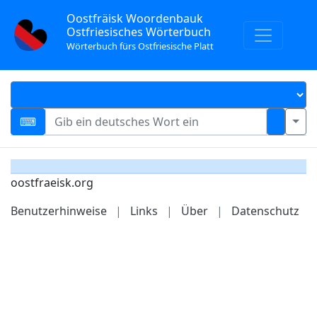
Oostfräisk Woordenbauk
Ostfriesisches Wörterbuch
Wörterbuch fürs Ostfriesische Platt
oostfraeisk.org
Benutzerhinweise
|
Links
|
Über
|
Datenschutz