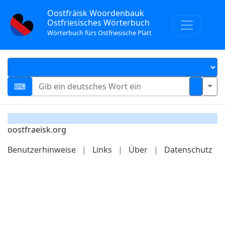
Oostfräisk Woordenbauk
Ostfriesisches Wörterbuch
Wörterbuch fürs Ostfriesische Platt
oostfraeisk.org
Benutzerhinweise
|
Links
|
Über
|
Datenschutz