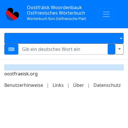
Oostfräisk Woordenbauk
Ostfriesisches Wörterbuch
Wörterbuch fürs Ostfriesische Platt
oostfraeisk.org
Benutzerhinweise
|
Links
|
Über
|
Datenschutz