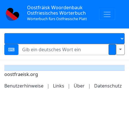
Oostfräisk Woordenbauk
Ostfriesisches Wörterbuch
Wörterbuch fürs Ostfriesische Platt
oostfraeisk.org
Benutzerhinweise
|
Links
|
Über
|
Datenschutz