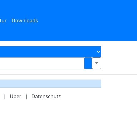
tur
Downloads
|
Über
|
Datenschutz