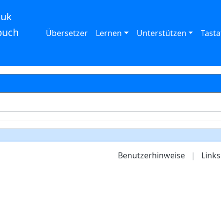
auk
buch
Übersetzer
Lernen
Unterstützen
Tasta
Benutzerhinweise
|
Links