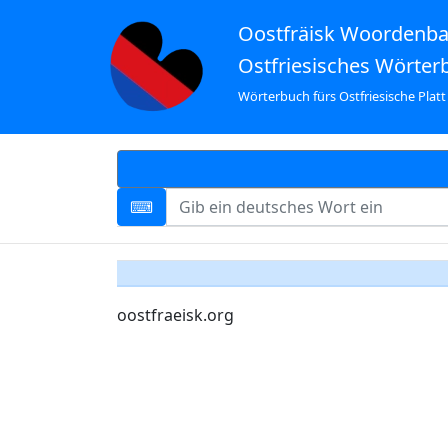
Oostfräisk Woordenb
Ostfriesisches Wörter
Wörterbuch fürs Ostfriesische Platt
oostfraeisk.org