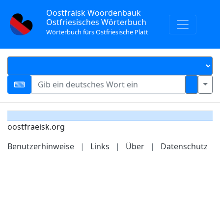
Oostfräisk Woordenbauk
Ostfriesisches Wörterbuch
Wörterbuch fürs Ostfriesische Platt
oostfraeisk.org
Benutzerhinweise
|
Links
|
Über
|
Datenschutz