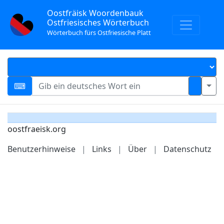
Oostfräisk Woordenbauk
Ostfriesisches Wörterbuch
Wörterbuch fürs Ostfriesische Platt
oostfraeisk.org
Benutzerhinweise
|
Links
|
Über
|
Datenschutz