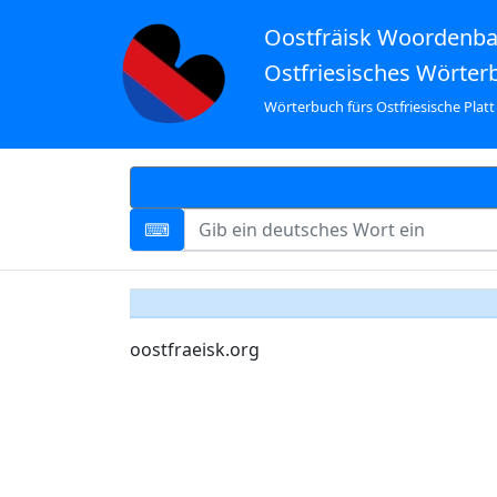
Oostfräisk Woordenb
Ostfriesisches Wörter
Wörterbuch fürs Ostfriesische Platt
oostfraeisk.org