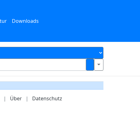
tur
Downloads
|
Über
|
Datenschutz