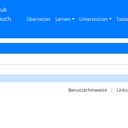
auk
buch
Übersetzer
Lernen
Unterstützen
Tasta
Benutzerhinweise
|
Links