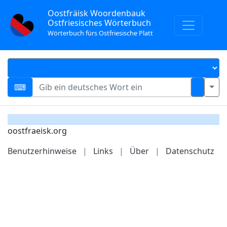
Oostfräisk Woordenbauk
Ostfriesisches Wörterbuch
Wörterbuch fürs Ostfriesische Platt
oostfraeisk.org
Benutzerhinweise
|
Links
|
Über
|
Datenschutz