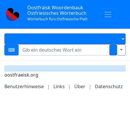
Oostfräisk Woordenbauk
Ostfriesisches Wörterbuch
Wörterbuch fürs Ostfriesische Platt
oostfraeisk.org
Benutzerhinweise
|
Links
|
Über
|
Datenschutz