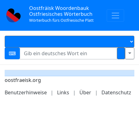
Oostfräisk Woordenbauk
Ostfriesisches Wörterbuch
Wörterbuch fürs Ostfriesische Platt
oostfraeisk.org
Benutzerhinweise
|
Links
|
Über
|
Datenschutz