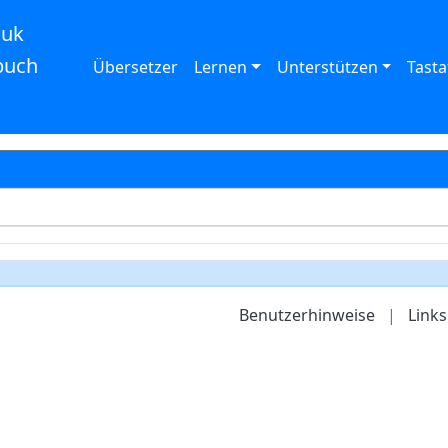
auk
buch
Übersetzer
Lernen
Unterstützen
Tasta
Benutzerhinweise
|
Links