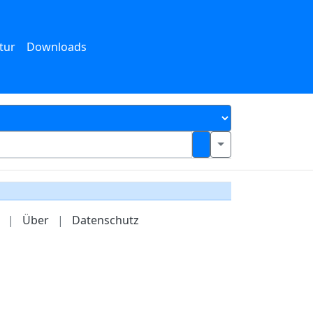
tur
Downloads
|
Über
|
Datenschutz