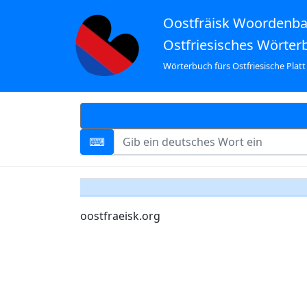
Oostfräisk Woordenb
Ostfriesisches Wörter
Wörterbuch fürs Ostfriesische Platt
oostfraeisk.org