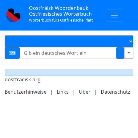
Oostfräisk Woordenbauk
Ostfriesisches Wörterbuch
Wörterbuch fürs Ostfriesische Platt
oostfraeisk.org
Benutzerhinweise
|
Links
|
Über
|
Datenschutz